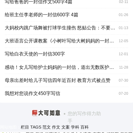
写给爸爸的一封信作文500字4篇
02-11
给班主任李老师的一封信600字 4篇
01-26
大妈校内跳广场舞被打球学生撞伤 怒贴公告：不要在此打球
01-13
大班语言公开课教案《小树叶写给大树妈妈的一封信》
12-05
写给白衣天使的一封信300字
12-01
感动！女儿写给护士妈妈的一封信，道出无数医护人员子女的心声
11-28
母亲出差时给儿子写信四年近百封 教育方式被点赞
07-30
我想对您说作文450字写信
07-20
您的写作得力助
手
网站地图：
栏目
TAGS
范文
作文
文案
学科
百科