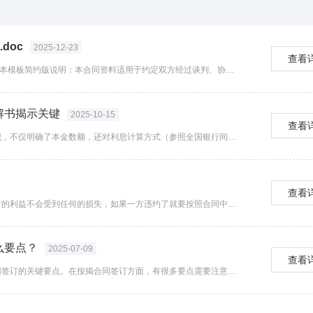
doc
2025-12-23
查看
期：___________________(合同范本)贷款中介佣金合同协议范本模板简约版说明：本合同资料适用于约定双方经过谈判、协商而共同承认、共同遵守的责任与义务，同时阐述确定的时间内达成约定的承诺结果。甲方主要责任是提供贷款信息（关系）...
解书揭示关键
2025-10-15
查看
从原告的诉讼请求可以看出，其在出借款项时具备一定的风险意识，不仅明确了本金数额，还对利息计算方式（参照全国银行间同业拆借中心公布的贷款市场报价利率LPR）和起算时间（自2023年3月21日）作出了约定，这为其后续通过法律途径维权奠定了良好的...
查看
我们在生活中对于签订合同比较熟悉，签订合同就是为了保障双方的利益不会受到任何的损失，如果一方违约了就要按照合同中的违约赔偿进行赔偿，也就是缴纳一定的违约金，违约金的数额就是合同中协议商量好的，违约金就是补偿其中一方的损失。...
么要点？
2025-07-09
查看
下面就为大家详细介绍了解合同签订相关知识的途径以及按揭合同签订的关键要点。在按揭合同签订方面，有很多要点需要注意。总之，在合同签订过程中，无论是了解相关知识还是签订按揭合同，都需要我们保持谨慎和细心，充分了解各项条款和规定，以保障自己的合法...