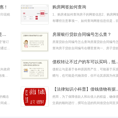
工程价款优先、抵押登记
惠！
购房网签如何查询
征印花税
1、购房者如何查询房子的网签信息2、购房网
有哪些注意事项一、如何查询网签信息但是，
网签购房合同备案查询网站没有全国统一，因
要到各地方房产管理局网站
类似“蚂蚁小贷”的电子借款协议是否有效？
房屋银行贷款合同编号怎么查？
贷”签订
房屋贷款合同编号怎么查询房屋贷款合同编号
间通过支
查询房子贷款合同编号在哪里查询一、房子贷
效？现在
同编号在哪里查询
债权转让不过户的车可以买吗，
应向政府
债权让与是基于各种原因而产生，可能基于买
他项权
赠与，也可能是代物清偿，但不论其原因为何
借款，
有效与否，对债权让与合同的效力并无直接影
抵押车拍卖的合法正规受法律
【法律知识小科普】借钱
”的概念
然而，为了保障借款人和出借人的权益，确保
合同成立
交易的顺利进行，撰写合适的民间借贷合同至
可作为预
要。本文将介绍关于撰写民间借贷合同的要点
确保借款借物有据可查，避免不