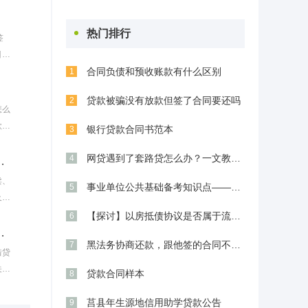
热门排行
签
目前
此需
合同负债和预收账款有什么区别
1
贷款被骗没有放款但签了合同要还吗
2
怎么
款合
银行贷款合同书范本
3
网贷遇到了套路贷怎么办？一文教会你三种应
4
抵押车债权转让是否合法？
卖、
事业单位公共基础备考知识点——贷款（借款
5
及其
响。
【探讨】以房抵债协议是否属于流押契约？
6
借物有据可查：撰写
黑法务协商还款，跟他签的合同不是保障，而
7
借贷
关重
贷款合同样本
8
，以
莒县年生源地信用助学贷款公告
9