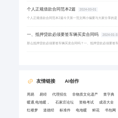
个人正规借款合同范本2篇
2024-03-01
一、抵押贷款必须要签车辆买卖合同吗
2024-01-3
友情链接
AI创作
周易
易经
代理招生
非物质文化遗产
查字典
暖通,电地暖，
石家庄论坛
资格考试
成语大全
红楼梦
道德经
标准件
电地暖
鲜花
书包网