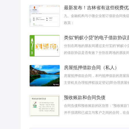
同的附件，与本合同具有同
最新发布！吉林省有这些税费优
九、金融机构与小微企业签订借款合同免
政策；
分别在两地的朋友间通过支付宝的“蚂蚁小
的借款协议是否有效？分别在两地的朋友
付宝的“蚂蚁小贷”签订的借款协议是否有
网上存在很多的贷款
房屋抵押借款合同（私人）
房屋抵押借款合同，本约抵押借款的房屋
主管机关办理抵押权设定登记(即办理房屋
利证)。第十二条甲方如未按合同规定归还
乙方有权向有管辖权的人民
预收账款和合同负债
合同负债和预收账款的区别答：“预收账款
并不强调和已成立与客户之间的合同，在
前已收到的对价不能称为合同负债，但仍
收账款。合同一旦正式成