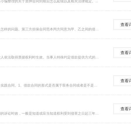
小编整理的关于质押合同到期后怎么延续以及相关法律规定。...
查看
接下来由法律快车的小编带你了解关于第三方担保合同范本格式是怎样的问题。第三方担保合同范本丙方同意为甲、乙之间的借款合同提供担保。通过以上法律快车小编整理的资料，你知道第三方担保合同范本格式是怎样的吗？...
查看
一、以票据交付借款合同生效时间的理解以票据交付借款，自借款人依法取得票据权利时生效。当事人特殊约定借款提供方式的，从其约定，但借款合同的生效时间仍然为合同实际履行之时。...
查看
一、自然人之间的借款合同是实践合同吗自然人之间的借款合同是实践合同。1、借款合同的形式是否属于双务合同或者是不是单务合同，每个人的说法都不一致。这么看来双方属于对价关系，所以借款合同属于双务合同。以上是找法网小编对“自然人之间的借款合同是实...
查看
一、借款合同有效期几年法律规定借款合同的有效期是指借款合同的诉讼时效，一般是知道或应当知道权利受到侵害之日起三年。二、借款合同条款有哪些借款合同条款有以下几点：借款合同由谁管辖法院具体如下：1.如果借款合同有约定的，由约定的法院管辖;...