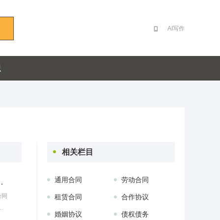
AI写作
识
相关栏目
通用合同
劳动合同
点汇总（一）|合同
合同
租赁合同
合作协议
押
婚姻协议
债权债务
容、