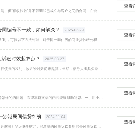
查看
“合同负债”并非是取代了“预收账款”，或者说“预收账款”并非是被取消。但“预收账款”并不强调和已成立与客户之间的合同，在合同成立前已收到的对价不能称为合同负债，但仍可作为预收账款。合同一旦正式成立，就要将预收账款转入合同负债。...
合同编号不一致，如何解决？
2025-03-29
查看
当个税APP提示“住房贷款利息专项附加扣除的贷款合同编号不一致”时，可按以下方法处理：对于同一套住房的商业贷款转公积金贷款的情况，需要先修改2024年度的住房贷款利息专项附加，然后在“专项附加扣除”功能页面点击“一键确认”进行确认操作。...
定诉讼时效起算点？
2025-03-27
查看
在履行期限未届满义务的情形下，因债权人尚不享有请求债务人履行债务的权利，故诉讼时效尚未起算，当然，债务人出具欠条的行为也不具有诉讼时效起算的效力，更谈不上具有诉讼时效中断的效力了。2、关于未定履行期限的欠条诉讼时效期间如何计算的问题。(1)...
查看
也许您现在面临着用小产权房抵押借款合法吗,房屋抵押贷款流程是怎样的的问题，希望本篇文章的内容能够帮助到您。一、用小产权房抵押借款合法吗1、用小产权房抵押贷款的，如果抵押人告知抵押权人房屋是没有合法产权的，并且抵押权人同意的，抵押行为有效，但...
结一涉港民间借贷纠纷
2024-11-04
查看
锦山法庭近日审结了一起涉港民间借贷纠纷。程序方面，根据《民诉解释》第549条规定，涉港澳的民事诉讼参照涉外民事诉讼程序进行。在小陈获得香港永居身份后，未就本案争议与小王就管辖法院书面协议明确的情况下，小陈认为内地法院对本案没有管辖权，显然没...