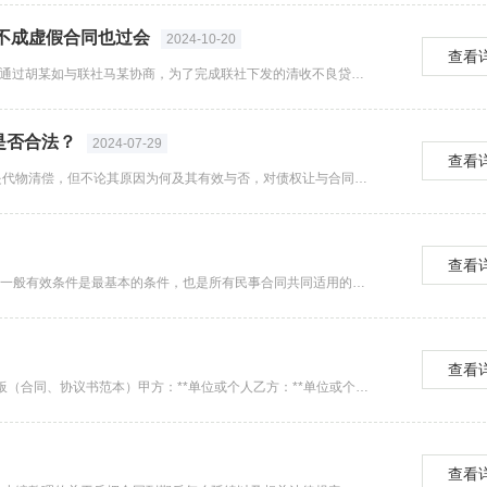
不成虚假合同也过会
2024-10-20
查看
而王某中则表示，这笔贷款是联社指示盘活上述200万元的贷款，通过胡某如与联社马某协商，为了完成联社下发的清收不良贷款的任务，才会同意贷款。...
是否合法？
2024-07-29
查看
债权让与是基于各种原因而产生，可能基于买卖、赠与，也可能是代物清偿，但不论其原因为何及其有效与否，对债权让与合同的效力并无直接影响。抵押车拍卖的合法正规受法律保护的，但是抵押车的购买是无法申请过后的，不过抵押车辆的保险以及年审等问题都是能够...
查看
一、借款合同生效应具备什么条件1、订立合同的当事人主体合格;一般有效条件是最基本的条件，也是所有民事合同共同适用的条件。而因为借款合同是实践合同，因而个人借款合同也是自贷款人提供借款时生效。只有贷款人实际向借款人提供了借款时，借款合同才生效...
查看
word版本——可修改、可编辑第1页，共2页购房公证委托合同样板（合同、协议书范本）甲方：**单位或个人乙方：**单位或个人签订日期：**年**月**日签订地点：**省**市**地购房公证委托合同样板1、签订购房合同3、办理银行按揭贷款手续...
查看