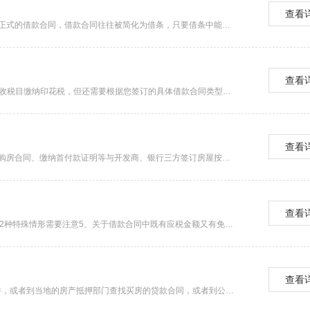
查看
一、借条借款人只是签字有效吗?在民间借贷过程中很少有人签订正式的借款合同，借款合同往往被简化为借条，只要借条中能体现出借贷的内容，借款合同关系也是成立的，出一份书面的借条还是很有必要。另外，需要特别提醒的是，借款协议不同于借条。...
查看
借款合同是否需要缴纳印花税？借款合同需要按照“借款合同”的征收税目缴纳印花税，但还需要根据您签订的具体借款合同类型来判断是是否属于应税范围。借款合同如何缴纳印花税？2.无息或者贴息借款合同、国际金融组织向中国提供优惠贷款书立的借款合同免征印...
查看
4、签订房屋按揭抵押贷款合同拿到购房合同之后，购房者需要持购房合同、缴纳首付款证明等与开发商、银行三方签订房屋按揭抵押贷款合同，合同会对按揭房屋产权、贷款额度、贷款年限、约定利率、还款方式以及三方义务做出说明和限定。...
查看
借款合同印花税要注意的12种情形！关于借款合同印花税，以下12种特殊情形需要注意5、关于借款合同中既有应税金额又有免税金额。对这类“混合”借款合同，凡合同中能划分免税金额与应税金额的，只就应税金额计税贴花；不能划分清楚的，应按借款总金额计税...
查看
买房贷款合同不见了可以到贷款的银行让其出具贷款合同的复印件，或者到当地的房产抵押部门查找买房的贷款合同，或者到公积金办理中心查档。买房贷款合同不见了可以让银行给原合同的复印件或者到公积金中心或房产抵押部门查档。3.在贷款银行查询，直接带上本...