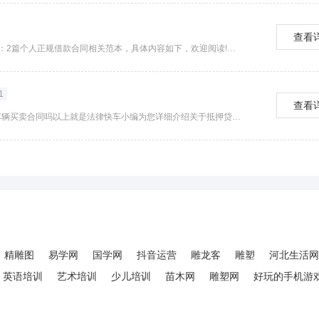
查看
个人正规借款合同范本2篇今天第一范文网小编要与大家分享的是：2篇个人正规借款合同相关范本，具体内容如下，欢迎阅读!个人正规借款合同范本篇一个人正规借款合同范本篇二民间借贷合同不正规会怎样?民间借贷合同的不正规主要表现在以下几点：第一，借贷双...
1
查看
那么抵押贷款必须要签车辆买卖合同吗？一、抵押贷款必须要签车辆买卖合同吗以上就是法律快车小编为您详细介绍关于抵押贷款必须要签车辆买卖合同吗的相关知识，综上所述，我们可以得知对于抵押贷款的时候，都是需要签订抵押贷款合同的。...
精雕图
易学网
国学网
抖音运营
雕龙客
雕塑
河北生活网
英语培训
艺术培训
少儿培训
苗木网
雕塑网
好玩的手机游