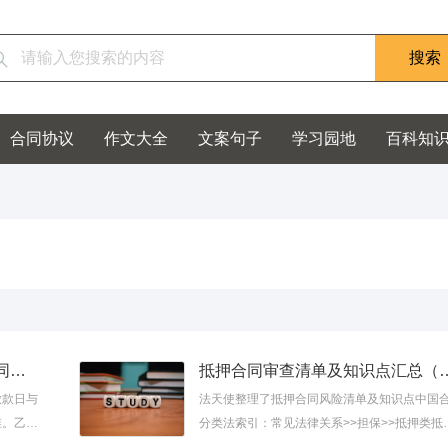
合同协议
作文大全
文案句子
学习园地
百科知
法律文书模板 | 个人抵押借款合同（有抵
抵押合同审查清单及知识
放款日与
法天使整理了抵押合同风险清单及知识点中国
准。乙方
分类法索引：常见法律关系>>担保>>抵押类抵
据为本合
合同风险清单及知识点二、在抵押合同约定内