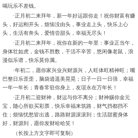
喝玩乐不差钱。
·正月初二来拜年，新一年好运跟你走！祝你财富有赚
头，好运刚开头，烦恼没由头，事业走上头，快乐上心
头，生活有奔头，爱情尝甜头，幸福无尽头！
·正月初二来拜年，祝你在新的一年里：事业正当午，
身体壮如虎，金钱不胜数，干活不辛苦，悠闲像老鼠，浪
漫似乐谱，快乐莫你属。
·年初二，愿你家兴业兴财源兴，人旺体旺精神旺；嘴
巴整日乐歪歪，脑袋逍遥美晃晃；日子一日一日强，幸福
一年一年长；青春常驻你身上，友谊永在万年长！
·正月初二迎财神，财运与你不离分；财神赐你金元
宝，随心所欲买彩票，快乐幸福来筑路，财气挡都挡不
住；烦恼忧愁皆出逃，路路财源滚滚到；生活甜蜜身体
好，财源到，愿你发财哈哈笑！
（长按上方文字即可复制）