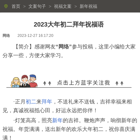
首页
>
文案句子
>
祝福文案
>
新年祝福
2023大年初二拜年祝福语
网络
2023-12-27 16:17:20
【简介】感谢网友
“网络”
参与投稿，这里小编给大家
分享一些，方便大家学习。
·正月
初二
来
拜年
，不送礼来不送钱，吉祥幸福来相
见，真诚祝福抵心田，好运永远把你伴！
·灯笼高高，照亮
新年
的吉祥。鞭炮声声，响彻新年的
祝福。年货满满，送出新年的欢乐大年初二，祝你喜庆满
满！