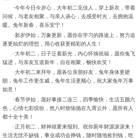
·今年今日今岁心，大年初二见佳人，穿上新衣，带着
问候，与老友相聚，与亲人谈心，去感受时光，去拥抱温
暖。兔年新春，喜乐安宁！
·新岁伊始，万象更新，愿你在学习的路途上，努力追
逐更灿烂的理想，用心收获更精彩的人生！
·大年初二，日子泛着新光，内心怀揣祝福，愿你兔飞
猛进，与亲友互道新年，自在相聚，畅快欢笑！
·大年初二来拜年，愿各位亲朋好友，兔年身体更硬
朗，兔年工作更生威，兔年生活更顺心，祝大家兔年万事
如意！
·春节伊始，愿好事接二连三，四季愉快，生活五颜六
色，心情七彩缤纷，然八时烦恼抛在九霄云外，愿所有人
都十全十美！
·正月初二，财神就要来报到。祝你新年财源滚滚来！
生活无忧不缺钱，事业成功会挣钱，随时随地捡到钱，吃