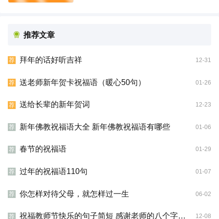
推荐文章
拜年的话好听吉祥
12-31
荐
送老师新年贺卡祝福语（暖心50句）
01-26
荐
送给长辈的新年贺词
12-23
荐
新年佛教祝福语大全 新年佛教祝福语有哪些
01-06
荐
春节的祝福语
01-29
荐
过年的祝福语110句
01-07
荐
你怎样对待父母，就怎样过一生
06-02
荐
祝福教师节快乐的句子简短 感谢老师的八个字新年祝福语
12-08
荐