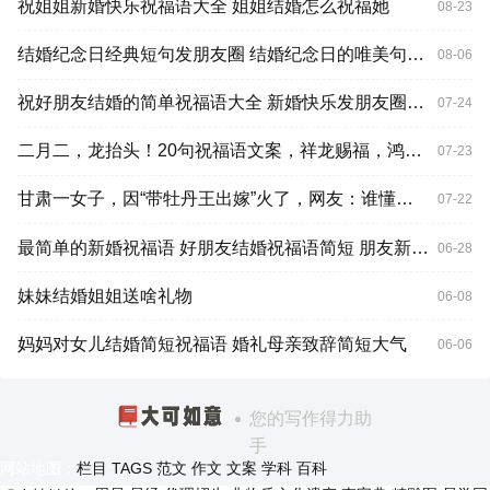
祝姐姐新婚快乐祝福语大全 姐姐结婚怎么祝福她
08-23
结婚纪念日经典短句发朋友圈 结婚纪念日的唯美句子发朋友圈
08-06
祝好朋友结婚的简单祝福语大全 新婚快乐发朋友圈说说句子
07-24
二月二，龙抬头！20句祝福语文案，祥龙赐福，鸿运当头！
07-23
甘肃一女子，因“带牡丹王出嫁”火了，网友：谁懂这一刻的含金量
07-22
最简单的新婚祝福语 好朋友结婚祝福语简短 朋友新婚的祝福语结婚祝福语大全
06-28
妹妹结婚姐姐送啥礼物
06-08
妈妈对女儿结婚简短祝福语 婚礼母亲致辞简短大气
06-06
您的写作得力助
手
网站地图：
栏目
TAGS
范文
作文
文案
学科
百科