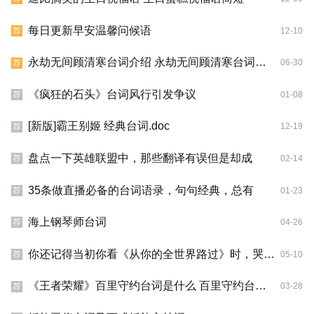
每日更新早安温馨问候语
12-10
荐
永劫无间顾清寒台词介绍 永劫无间顾清寒台词是什么
06-30
荐
《疯狂的石头》台词风行引发争议
01-08
荐
[新版]霸王别姬 经典台词.doc
12-19
荐
盘点一下英雄联盟中，那些翻译有误但是却成
02-14
荐
35条做直播必备的台词语录，句句经典，总有
01-23
荐
海上钢琴师台词
04-26
荐
你还记得当初你看《从你的全世界路过》时，哭了吗？
05-10
荐
《王者荣耀》百里守约台词是什么 百里守约台词大全
03-28
荐