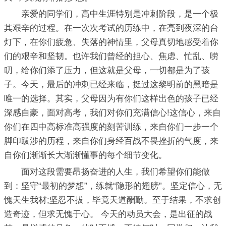
亲爱的同学们，高中生涯特别是冲刺阶段，是一个极
其艰辛的过程。在一次次考试的历练中，在亮到夜深的台
灯下，在你们疲惫、失落的神情里，父母真切地感受着你
们的艰辛和坚韧。也许我们曾经的担心、焦虑、忙乱、唠
叨，给你们添了压力，但这就是父母，一切都是为了孩
子。今天，最后的冲刺已经来临，挺过这黎明前的黑暗是
唯一的选择。其实，父母因为有你们这样出色的孩子已经
深感自豪，面对高考，我们对你们充满信心!这信心，来自
你们在四中高标准高强度的刻苦训练，来自你们一步一个
脚印跋涉的历程，来自你们身经百战不畏挫折的气度，来
自你们渐渐长大渐渐懂事的每个细节变化。
面对这段需要昂扬奋进的人生，我们希望你们能做
到：坚守“最初的梦想”，练就“隐形的翅膀”。坚定信心，无
愧天生我材;坚忍不拔，毕竟天道酬勤。至于结果，不求创
造奇迹，但求无愧于心。 今天的动员大会，是出征的战