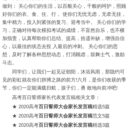
做到： 关心你们的生活，以百般关心，千般的呵护，照顾
好你们的衣、食、住、行， 使你们无忧无虑，无牵无挂，
集中精力，投入到紧张的复习、迎考当中。 关心你们的学
习，正确对待每次模拟考试的成绩，不盲然自乐，也不横
加指责，认真帮助你们总结、提高，拾遗补缺，增强自信
心，以最佳的状态去投 入最后的冲刺。 关心你们的思
想，及时了解各种思想动态，打消顾虑，鼓舞士气，激励
斗志。
同学们，让我们一起见证朝阳，沐浴风雨，那隐约可
见的彩虹就在你们拼搏之路的前方!六月，是你们收获的季
节，你们一定能满载归航，孩子们，勇 敢地向前冲吧!
高考百日誓师家长代表发言稿相关文章：
★ 2020高考
百日誓师大会家长发言稿
精选5篇
★ 2020高考
百日誓师大会家长发言稿
范文5篇
★ 2020高考
百日誓师大会家长发言稿
精选3篇