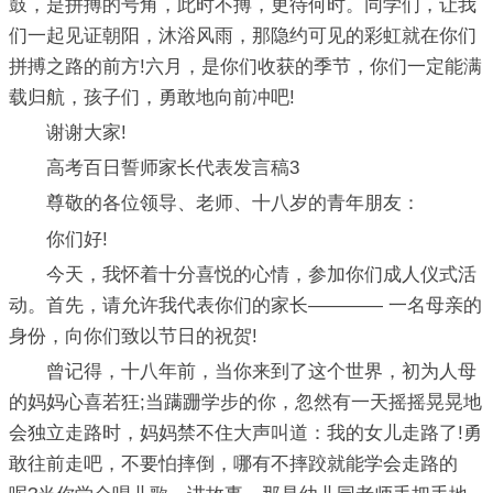
鼓，是拼搏的号角，此时不搏，更待何时。同学们，让我
们一起见证朝阳，沐浴风雨，那隐约可见的彩虹就在你们
拼搏之路的前方!六月，是你们收获的季节，你们一定能满
载归航，孩子们，勇敢地向前冲吧!
谢谢大家!
高考百日誓师家长代表发言稿3
尊敬的各位领导、老师、十八岁的青年朋友：
你们好!
今天，我怀着十分喜悦的心情，参加你们成人仪式活
动。首先，请允许我代表你们的家长———— 一名母亲的
身份，向你们致以节日的祝贺!
曾记得，十八年前，当你来到了这个世界，初为人母
的妈妈心喜若狂;当蹒跚学步的你，忽然有一天摇摇晃晃地
会独立走路时，妈妈禁不住大声叫道：我的女儿走路了!勇
敢往前走吧，不要怕摔倒，哪有不摔跤就能学会走路的