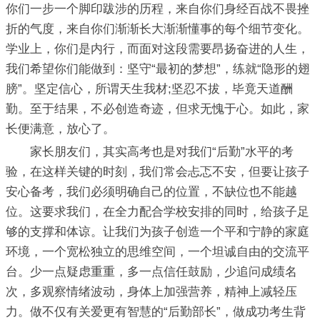
你们一步一个脚印跋涉的历程，来自你们身经百战不畏挫
折的气度，来自你们渐渐长大渐渐懂事的每个细节变化。
学业上，你们是内行，而面对这段需要昂扬奋进的人生，
我们希望你们能做到：坚守“最初的梦想”，练就“隐形的翅
膀”。坚定信心，所谓天生我材;坚忍不拔，毕竟天道酬
勤。至于结果，不必创造奇迹，但求无愧于心。如此，家
长便满意，放心了。
家长朋友们，其实高考也是对我们“后勤”水平的考
验，在这样关键的时刻，我们常会忐忑不安，但要让孩子
安心备考，我们必须明确自己的位置，不缺位也不能越
位。这要求我们，在全力配合学校安排的同时，给孩子足
够的支撑和体谅。让我们为孩子创造一个平和宁静的家庭
环境，一个宽松独立的思维空间，一个坦诚自由的交流平
台。少一点疑虑重重，多一点信任鼓励，少追问成绩名
次，多观察情绪波动，身体上加强营养，精神上减轻压
力。做不仅有关爱更有智慧的“后勤部长”，做成功考生背