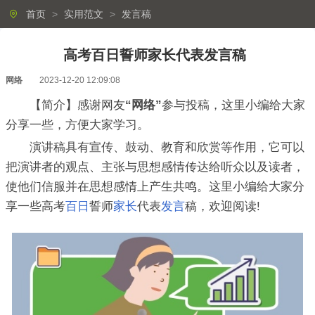
首页
>
实用范文
>
发言稿
高考百日誓师家长代表发言稿
网络
2023-12-20 12:09:08
【简介】感谢网友
“网络”
参与投稿，这里小编给大家
分享一些，方便大家学习。
演讲稿具有宣传、鼓动、教育和欣赏等作用，它可以
把演讲者的观点、主张与思想感情传达给听众以及读者，
使他们信服并在思想感情上产生共鸣。这里小编给大家分
享一些高考
百日
誓师
家长
代表
发言
稿，欢迎阅读!