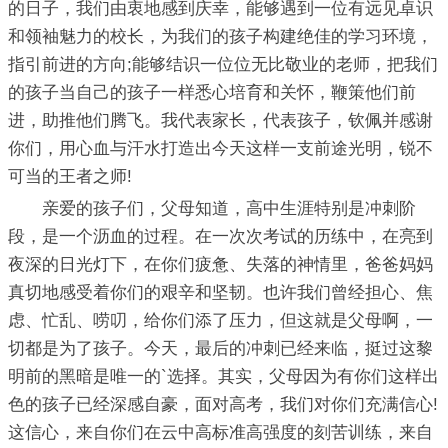
的日子，我们由衷地感到庆幸，能够遇到一位有远见卓识
和领袖魅力的校长，为我们的孩子构建绝佳的学习环境，
指引前进的方向;能够结识一位位无比敬业的老师，把我们
的孩子当自己的孩子一样悉心培育和关怀，鞭策他们前
进，助推他们腾飞。我代表家长，代表孩子，钦佩并感谢
你们，用心血与汗水打造出今天这样一支前途光明，锐不
可当的王者之师!
亲爱的孩子们，父母知道，高中生涯特别是冲刺阶
段，是一个沥血的过程。在一次次考试的历练中，在亮到
夜深的日光灯下，在你们疲惫、失落的神情里，爸爸妈妈
真切地感受着你们的艰辛和坚韧。也许我们曾经担心、焦
虑、忙乱、唠叨，给你们添了压力，但这就是父母啊，一
切都是为了孩子。今天，最后的冲刺已经来临，挺过这黎
明前的黑暗是唯一的`选择。其实，父母因为有你们这样出
色的孩子已经深感自豪，面对高考，我们对你们充满信心!
这信心，来自你们在云中高标准高强度的刻苦训练，来自