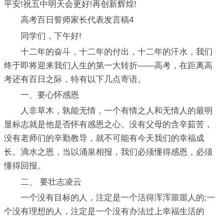
平安!祝五中明天会更好!再创新辉煌!
高考百日誓师家长代表发言稿4
同学们，下午好!
十二年的奋斗，十二年的付出，十二年的汗水，我们
终于即将迎来我们人生的第一大转折——高考，在距离高
考还有百日之际，特有以下几点寄语。
一、要心怀感恩
人非草木，孰能无情，一个有情之人和无情人的最明
显标志就是他是否怀有感恩之心。没有父母的含辛茹苦，
没有老师们的辛勤教导，就不可能有今天我们的幸福成
长。滴水之恩，当以涌泉相报，我们必须懂得感恩，必须
懂得回报。
二、 要壮志凌云
一个没有目标的人，注定是一个活得浑浑噩噩人的;一
个没有理想的人，注定是一个没有办法过上幸福生活的