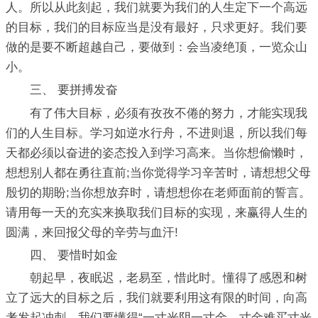
人。所以从此刻起，我们就要为我们的人生定下一个高远
的目标，我们的目标应当是没有最好，只求更好。我们要
做的是要不断超越自己，要做到：会当凌绝顶，一览众山
小。
三、 要拼搏发奋
有了伟大目标，必须有孜孜不倦的努力，才能实现我
们的人生目标。学习如逆水行舟，不进则退，所以我们每
天都必须以奋进的姿态投入到学习高来。当你想偷懒时，
想想别人都在勇往直前;当你觉得学习辛苦时，请想想父母
殷切的期盼;当你想放弃时，请想想你在老师面前的誓言。
请用每一天的充实来换取我们目标的实现，来赢得人生的
圆满，来回报父母的辛劳与血汗!
四、 要惜时如金
朝起早，夜眠迟，老易至，惜此时。懂得了感恩和树
立了远大的目标之后，我们就要利用这有限的时间，向高
考发起冲刺。我们要懂得“一寸光阴一寸金，寸金难买寸光