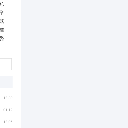
总
举
既
随
娶
12-30
01-12
12-05