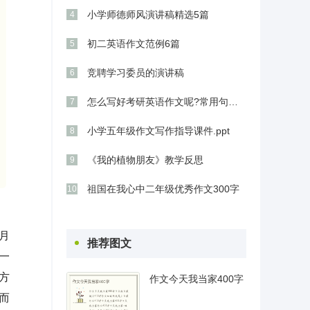
小学师德师风演讲稿精选5篇
4
初二英语作文范例6篇
5
竞聘学习委员的演讲稿
6
怎么写好考研英语作文呢?常用句型又有哪些
7
小学五年级作文写作指导课件.ppt
8
《我的植物朋友》教学反思
9
祖国在我心中二年级优秀作文300字
10
九月
推荐图文
一
方
作文今天我当家400字
而