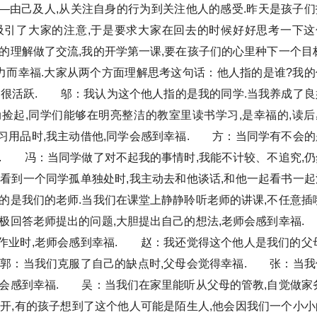
—由己及人,从关注自身的行为到关注他人的感受.昨天是孩子们
吸引了大家的注意,于是要求大家在回去的时候好好思考一下这
的理解做了交流,我的开学第一课,要在孩子们的心里种下一个目标
力而幸福.大家从两个方面理解思考这句话：他人指的是谁?我的
维很活跃. 邬：我认为这个他人指的是我的同学.当我养成了良
捡起,同学们能够在明亮整洁的教室里读书学习,是幸福的,读后
习用品时,我主动借他,同学会感到幸福. 方：当同学有不会的
福. 冯：当同学做了对不起我的事情时,我能不计较、不追究,仍
看到一个同学孤单独处时,我主动去和他谈话,和他一起看书一起
的是我们的老师.当我们在课堂上静静聆听老师的讲课,不任意插嘴
积极回答老师提出的问题,大胆提出自己的想法,老师会感到幸福
作业时,老师会感到幸福. 赵：我还觉得这个他人是我们的父母
 郭：当我们克服了自己的缺点时,父母会觉得幸福. 张：当我
母会感到幸福. 吴：当我们在家里能听从父母的管教,自觉做家务
开,有的孩子想到了这个他人可能是陌生人,他会因我们一个小小