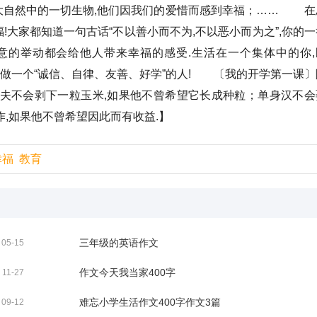
大自然中的一切生物,他们因我们的爱惜而感到幸福；…… 在
大家都知道一句古话“不以善小而不为,不以恶小而为之”,你的一
意的举动都会给他人带来幸福的感受.生活在一个集体中的你,
,努力做一个“诚信、自律、友善、好学”的人! 〔我的开学第一课〕
农夫不会剥下一粒玉米,如果他不曾希望它长成种粒；单身汉不会
,如果他不曾希望因此而有收益.】
幸福
教育
三年级的英语作文
05-15
作文今天我当家400字
11-27
难忘小学生活作文400字作文3篇
09-12