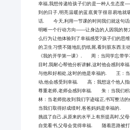
幸福,我想传递给孩子们的是一种人生态度—
到的日子,明亮温暖的蓝底黄字很容易地就
话. 今天,利用一节课的时间我们就这句话
明晰一个行动方向——让身边的人因我的努
么行为让他体验到了幸福感受?孩子们的思
的卫生习惯不随地乱扔纸屑,看到脏东西主动
《我的开学第一课》. 周：当同学忘带学
目时,我耐心帮他分析讲解,这时他会感到幸
与他和好相处,这时的他是幸福的. 王：当
动,他会感受到幸福. 高：我想这个他人指
尊重老师,老师会感到幸福. 朱：当我们
林：当老师批改到我们字迹端正,书写整洁的
当我们取得好成绩时,爸爸妈妈是幸福的.
挑战了自己,从原来的水平上有所提高时,父
自觉看书,父母会觉得幸福. 随着思路被打