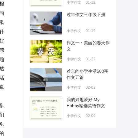
小学作文
01-12
报
句
过年作文三年级下册
,
小学作文
01-19
什
好
作文一：美丽的春天作
文
感
题
小学作文
01-22
然
难忘的小学生活500字
作文五篇
活
,
小学作文
02-03
.
我的兴趣爱好 My
.
Hobby精选英语作文
们
小学作文
02-09
,
的