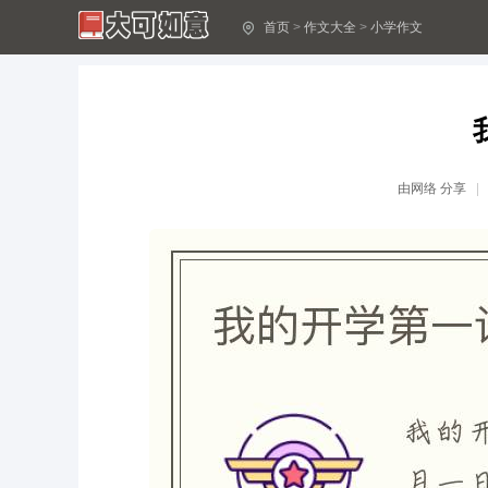
首页
>
作文大全
>
小学作文
小学语文作文开头、结尾写作方法! 照着写, 孩子再也不会说写作文难了
小学语文作文开头、结尾写作方法! 照着写, 孩子再也不会说写作文难了
三年级的英语作文
三年级的英语作文
五年级写彩虹的作文写景作文5篇
五年级写彩虹的作文写景作文5篇
作文今天我当家400字
作文今天我当家400字
由
网络
分享
每天一篇阅读理解1：《我们的学校》（三年级）
每天一篇阅读理解1：《我们的学校》（三年级）
难忘小学生活作文400字作文3篇
难忘小学生活作文400字作文3篇
有关二年级作文四篇
有关二年级作文四篇
哈利·波特作文
哈利·波特作文
祖国在我心中二年级优秀作文300字
祖国在我心中二年级优秀作文300字
我的兴趣爱好 My Hobby精选英语作文
我的兴趣爱好 My Hobby精选英语作文