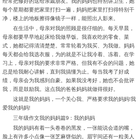
经常把修好的送给亲戚朋友。我的妈妈也特别讲卫生，她
每个星期都要把家里打扫一遍，妈妈把家里打扫得特别干
净，楼上的地板擦得像镜子一样，能照出人影来。
在生活中，母亲对我的照顾是很仔细的。每天早晨，
母亲都要早早地起床给我做早饭。我喜欢吃的零食、菜
式，她都记得清清楚楚。常常轮着为我买、为我做。妈妈
每天都会给我选衣服，为的就是不让我冷着、冻着。在学
习上，母亲对我的要求非常严格。但我有不会的问题，她
总是给我耐心讲解，直到我搞懂为止。每当我考了好成
绩，母亲会为我感到自豪。如果我没考好，她也不会批评
我，而是鼓励我。这点我的爸爸妈妈就做得很好。
这就是我的妈妈，一个关心我、严格要求我的妈妈!我
爱我的妈妈!
三年级作文我的妈妈篇9：我的妈妈
我的妈妈有着一头卷卷的黑发，一张能说会道的嘴，
脸上有许多小点像一张芝麻饼似的。眉宇间还有一粒美人