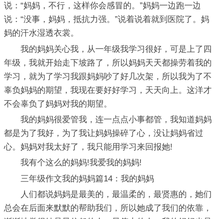
说：“妈妈，不行，这样你会感冒的。”妈妈一边跑一边
说：“没事，妈妈，抵抗力强。”说着说着就到医院了。妈
妈的汗水湿透衣裳。
我的妈妈关心我，从一年级我学习很好，可是上了四
年级，我就开始走下坡路了，所以妈妈天天都操劳着我的
学习，就为了学习我跟妈妈吵了好几次架，所以我为了不
辜负妈妈的期望，我现在要好好学习，天天向上。这洋才
不会辜负了妈妈对我的期望。
我的妈妈很爱管我，连一点点小事都管，我知道妈妈
都是为了我好，为了我让妈妈操碎了心，没让妈妈省过
心。妈妈对我太好了，我只能用学习来回报她!
我有个这么的妈妈!我爱我的妈妈!
三年级作文我的妈妈篇14：我的妈妈
人们都说妈妈是最美的，最温柔的，最贤惠的，她们
总会在后面来默默的帮助我们，所以她成了我们的依靠，