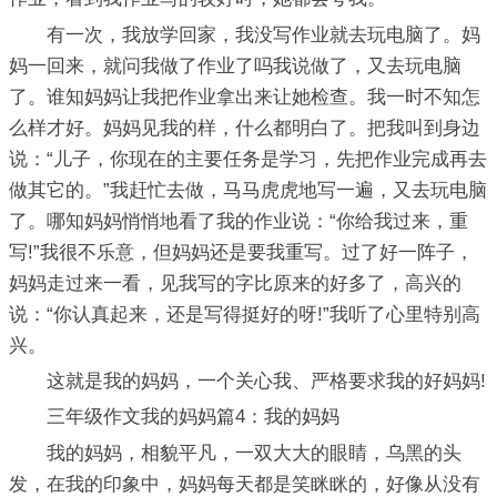
有一次，我放学回家，我没写作业就去玩电脑了。妈
妈一回来，就问我做了作业了吗我说做了，又去玩电脑
了。谁知妈妈让我把作业拿出来让她检查。我一时不知怎
么样才好。妈妈见我的样，什么都明白了。把我叫到身边
说：“儿子，你现在的主要任务是学习，先把作业完成再去
做其它的。”我赶忙去做，马马虎虎地写一遍，又去玩电脑
了。哪知妈妈悄悄地看了我的作业说：“你给我过来，重
写!”我很不乐意，但妈妈还是要我重写。过了好一阵子，
妈妈走过来一看，见我写的字比原来的好多了，高兴的
说：“你认真起来，还是写得挺好的呀!”我听了心里特别高
兴。
这就是我的妈妈，一个关心我、严格要求我的好妈妈!
三年级作文我的妈妈篇4：我的妈妈
我的妈妈，相貌平凡，一双大大的眼睛，乌黑的头
发，在我的印象中，妈妈每天都是笑眯眯的，好像从没有