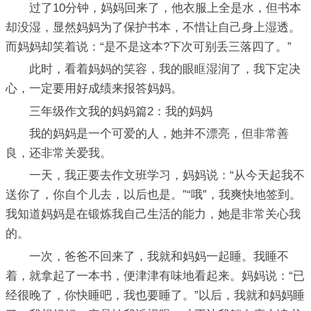
过了10分钟，妈妈回来了，他衣服上全是水，但书本
却没湿，显然妈妈为了保护书本，不惜让自己身上湿透。
而妈妈却笑着说：“是不是这本?下次可别丢三落四了。”
此时，看着妈妈的笑容，我的眼眶湿润了，我下定决
心，一定要用好成绩来报答妈妈。
三年级作文我的妈妈篇2：我的妈妈
我的妈妈是一个可爱的人，她并不漂亮，但非常善
良，还非常关爱我。
一天，我正要去作文班学习，妈妈说：“从今天起我不
送你了，你自个儿去，以后也是。”“哦”，我爽快地签到。
我知道妈妈是在锻炼我自己生活的能力，她是非常关心我
的。
一次，爸爸不回来了，我就和妈妈一起睡。我睡不
着，就拿起了一本书，便津津有味地看起来。妈妈说：“已
经很晚了，你快睡吧，我也要睡了。”以后，我就和妈妈睡