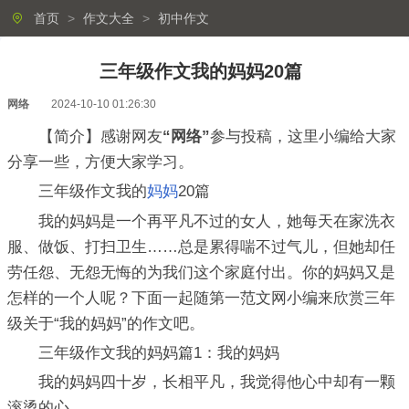
首页
>
作文大全
>
初中作文
三年级作文我的妈妈20篇
网络
2024-10-10 01:26:30
【简介】感谢网友
“网络”
参与投稿，这里小编给大家
分享一些，方便大家学习。
三年级作文我的
妈妈
20篇
我的妈妈是一个再平凡不过的女人，她每天在家洗衣
服、做饭、打扫卫生……总是累得喘不过气儿，但她却任
劳任怨、无怨无悔的为我们这个家庭付出。你的妈妈又是
怎样的一个人呢？下面一起随第一范文网小编来欣赏三年
级关于“我的妈妈”的作文吧。
三年级作文我的妈妈篇1：我的妈妈
我的妈妈四十岁，长相平凡，我觉得他心中却有一颗
滚烫的心。