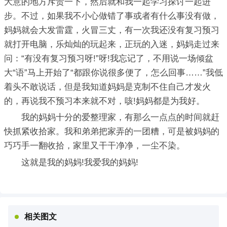
大意的地方斥责一下，然后就和我一起学习探讨一起进
步。不过，如果我不小心做错了事或者有什么事没有做，
妈妈就会大发雷霆，火冒三丈，有一次我还没有复习预习
就打开电脑，乐灿灿的玩起来，正玩的入迷，妈妈走过来
问：“有没有复习预习呀!”呀!我忘记了，不用说一场倾盆
大“语”马上开始了“都跟你说很多便了，怎么回事……”我低
着头不敢说话，但是我知道妈妈是克制不住自己才发火
的，再说我不预习本来就不对，咳!妈妈都是为我好。
我的妈妈十分的爱整理家，有那么一点点的时间就赶
快抓紧收拾家。我和弟弟把家弄的一团糟，可是被妈妈的
巧巧手一翻收拾，家里又干干净净，一尘不染。
这就是我的妈妈!我爱我的妈妈!
相关图文