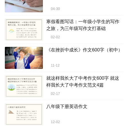
04-30
寒假看图写话：一年级小学生的写作
之旅，为三年级写作文打基础
02-02
《在挫折中成长》作文600字（初中）
11-12
就这样我长大了中考作文600字 就这
样我长大了中考作文范文4篇
02-17
八年级下册英语作文
12-02