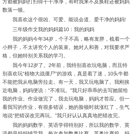
方都被妈妈打扫得干干净净，有时我来不及换鞋还被妈妈
数落一顿。
我喜欢这个很凶、可爱、能说会道、爱干净的妈妈!
三年级作文我的妈妈篇10：我的妈妈
我的妈妈今年34岁，个子不高，略有发胖，梳着一个
小辫子，不太讲究个人的装束。她对人和善，对我要求严
格，但她特别关系我的学习。
我今年12岁了。2年前，我特别喜欢玩电脑，而且特
别喜欢玩“植物大战僵尸”的游戏，真是着了迷，10头牛都
不能把我从电脑旁拉走。有一天，我又玩电脑了。我刚挨
近电脑，妈妈便说：“不准玩。”我只好乖乖的去写她留给
我的作业。作业做完了，我去玩电脑，妈妈才答应。但一
看我写的作业，有很多错误，她的脸顿时就涨红了，生气
地说“把错误改完再玩。”我只好认认真真地把错改完。
我的妈妈数学、英语学得特别好，所以我的数学、英
语都是妈妈辅导我。每次参加数奥比赛、英奥比赛前，妈