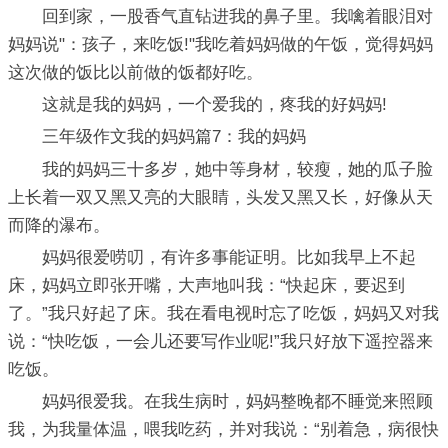
回到家，一股香气直钻进我的鼻子里。我噙着眼泪对
妈妈说"：孩子，来吃饭!"我吃着妈妈做的午饭，觉得妈妈
这次做的饭比以前做的饭都好吃。
这就是我的妈妈，一个爱我的，疼我的好妈妈!
三年级作文我的妈妈篇7：我的妈妈
我的妈妈三十多岁，她中等身材，较瘦，她的瓜子脸
上长着一双又黑又亮的大眼睛，头发又黑又长，好像从天
而降的瀑布。
妈妈很爱唠叨，有许多事能证明。比如我早上不起
床，妈妈立即张开嘴，大声地叫我：“快起床，要迟到
了。”我只好起了床。我在看电视时忘了吃饭，妈妈又对我
说：“快吃饭，一会儿还要写作业呢!”我只好放下遥控器来
吃饭。
妈妈很爱我。在我生病时，妈妈整晚都不睡觉来照顾
我，为我量体温，喂我吃药，并对我说：“别着急，病很快