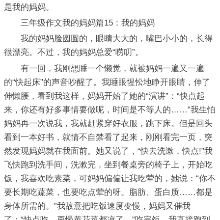
是我的妈妈。
三年级作文我的妈妈篇15：我的妈妈
我的妈妈脸圆圆的，眼睛大大的，嘴巴小小的，长得
很漂亮。不过，我的妈妈总爱“唠叨”。
有一回，我刚想睡一个懒觉，就被妈妈一遍又一遍
的“快起床”的声音吵醒了。我睡眼惺忪地睁开眼睛，伸了
伸懒腰，看到我这样，妈妈开始了她的“演讲”：“快点起
来，你还有好多事情要做呢，时间是不等人的……”我生怕
妈妈再一次说我，我就赶紧穿好衣服，跳下床。但是回头
看到一本好书，就情不自禁看了起来，刚刚看完一页，突
然发现妈妈就在我面前。她又说了，“快去洗漱，快点!”我
飞快跑到洗手间，洗漱完，坐到餐桌旁的椅子上，开始吃
饭，我喜欢吃素菜，可妈妈偏偏让我吃荤的，她说：“你不
要长期吃蔬菜，也要吃点荤的呀。脂肪、蛋白质……都是
身体所需的。”我故意把吃饭速度变慢，妈妈又催我
了：“快点吃，再慢黄花菜都凉了。”吃完饭，我直接跑到