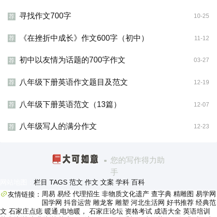
寻找作文700字
10-25
荐
《在挫折中成长》作文600字（初中）
11-12
荐
初中以友情为话题的700字作文
03-27
荐
八年级下册英语作文题目及范文
12-19
荐
八年级下册英语范文（13篇）
12-07
荐
八年级写人的满分作文
12-23
荐
您的写作得力助
手
网站地图：
栏目
TAGS
范文
作文
文案
学科
百科
周易
易经
代理招生
非物质文化遗产
查字典
精雕图
易学网
友情链接：
国学网
抖音运营
雕龙客
雕塑
河北生活网
好书推荐
经典范
文
石家庄点痣
暖通,电地暖，
石家庄论坛
资格考试
成语大全
英语培训