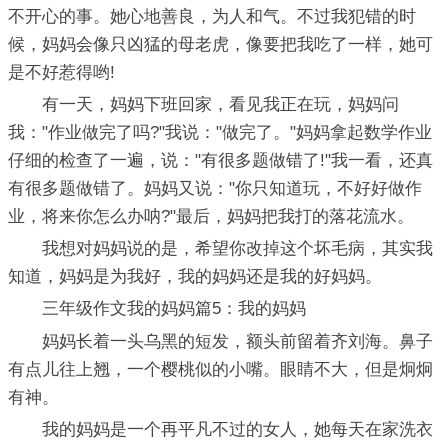
不开心的事。她心地善良，为人和气。不过我犯错的时
候，妈妈会像只凶猛的母老虎，像要把我吃了一样，她可
是不好惹得哟!
有一天，妈妈下班回家，看见我正在玩，妈妈问
我："作业做完了吗?"我说："做完了。"妈妈拿起数学作业
仔细的检查了一遍，说："有很多题做错了!"我一看，还真
有很多题做错了。妈妈又说："你只知道玩，不好好做作
业，将来你怎么办呐?"最后，妈妈把我打的落花流水。
我想对妈妈说的是，希望你改掉这个坏毛病，其实我
知道，妈妈是为我好，我的妈妈还是我的好妈妈。
三年级作文我的妈妈篇5：我的妈妈
妈妈长着一头乌黑的短发，额头前留着齐刘海。鼻子
有点儿往上翘，一个樱桃似的小嘴。眼睛不大，但是炯炯
有神。
我的妈妈是一个再平凡不过的女人，她每天在家洗衣