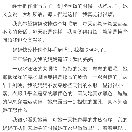
终于把作业写完了，到吃晚饭的时候，我洗完了手她
又会说一大堆废话。每天都是这样，我真觉得很烦。
我真希望妈妈改掉这个坏毛病，每天都烦来烦去都差
不多的废话，每天都是这样，我真觉得很烦，就算是换些
问题我也会高兴的。
妈妈快改掉这个坏毛病吧!，我都快烦死了。
三年级作文我的妈妈篇17：我的妈妈
一双水汪汪的大眼睛，短短的头发，弯弯的眉毛。她
那像深深的潭水眼睛显得是那么的疲劳，一双粗糙的手从
早干到晚。我的妈妈不爱穿那些高贵的衣服，显得很朴
素。衣服几乎全是穿的黑颜色的，因为她喜欢黑色，短短
的脚总穿着运动鞋，她总露出一副担忧的面孔。真不知道
她在想什么。
我很少看见她笑，可她一天把家弄的井然有序。我的
妈妈在我们去上学的时候她在家里做做卫生、看看电视，