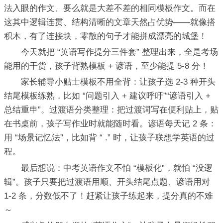
法入眼的作文、要么就是大差不差的相同模板作文。而在
这其中逻辑连贯、结构清晰的文章天然占优势——就像搭
积木，有了连接块，零散的句子才能拼成漂亮的城堡！
今天就把 “英语写作提分三件套” 整理出来，全是考场
能用的干货，孩子背熟模板 + 谚语，至少能提 5-8 分！
家长辅导小贴士模板不用全背：让孩子选 2-3 种开头
结尾模板练熟，比如 “问题引入 + 建议呼吁”“谚语引入 +
总结重申”。过渡语分类整理：把过渡词写在便利贴上，贴
在书桌前，孩子写作业时就能随时看。谚语每天记 2 条：
用 “场景记忆法”，比如背 “ .” 时，让孩子联想学英语的过
程。
最后想说：中考英语作文不怕 “模板化”，就怕 “没逻
辑”。孩子只要把过渡语用顺、开头结尾点题、谚语用对
1-2 条，分数低不了！赶紧让孩子练起来，提分真的不难
～