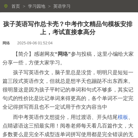
首页
>
学习园地
>
英语学习
孩子英语写作总卡壳？中考作文精品句模板安排
上，考试直接拿高分
网络
2025-09-06 01:52:04
【简介】感谢网友
“网络”
参与投稿，这里小编给大家
分享一些，方便大家学习。
孩子写英语作文，脑子里总是没货，明明只是短短一
篇三段式英语作文，但就总是想半天也蹦跶不出东西来。
很明显这是因为孩子平时记的单词和句式不够多，其实记
句式的性价比是比记单词来得更高的，各个单词不一定完
全记得拼写而且也不一定试用于作文内容当中
而中考英语作文想提分，用过渡语、开头结尾
模板
、
点睛谚语这三招最实用！阅卷老师每天看几百篇作文，大
多数要么是完全不成型连单词拼写使用都是完全错误的无