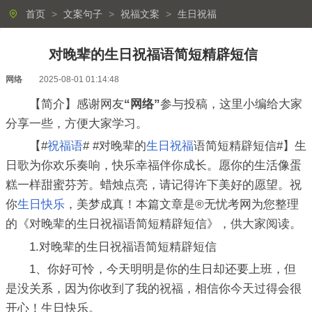
首页
>
文案句子
>
祝福文案
>
生日祝福
对晚辈的生日祝福语简短精辟短信
网络
2025-08-01 01:14:48
【简介】感谢网友
“网络”
参与投稿，这里小编给大家
分享一些，方便大家学习。
【#
祝福语
# #对晚辈的
生日祝福
语简短精辟短信#】生
日歌为你欢乐奏响，快乐幸福伴你成长。愿你的生活像蛋
糕一样甜蜜芬芳。蜡烛点亮，请记得许下美好的愿望。祝
你
生日快乐
，美梦成真！本篇文章是®无忧考网为您整理
的《对晚辈的生日祝福语简短精辟短信》，供大家阅读。
1.对晚辈的生日祝福语简短精辟短信
1、你好可怜，今天明明是你的生日却还要上班，但
是没关系，因为你收到了我的祝福，相信你今天过得会很
开心！生日快乐。