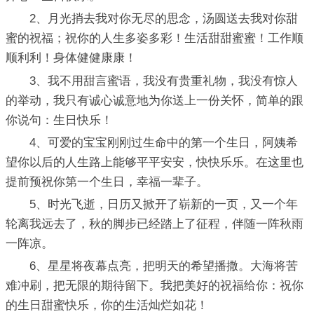
2、月光捎去我对你无尽的思念，汤圆送去我对你甜
蜜的祝福；祝你的人生多姿多彩！生活甜甜蜜蜜！工作顺
顺利利！身体健健康康！
3、我不用甜言蜜语，我没有贵重礼物，我没有惊人
的举动，我只有诚心诚意地为你送上一份关怀，简单的跟
你说句：生日快乐！
4、可爱的宝宝刚刚过生命中的第一个生日，阿姨希
望你以后的人生路上能够平平安安，快快乐乐。在这里也
提前预祝你第一个生日，幸福一辈子。
5、时光飞逝，日历又掀开了崭新的一页，又一个年
轮离我远去了，秋的脚步已经踏上了征程，伴随一阵秋雨
一阵凉。
6、星星将夜幕点亮，把明天的希望播撒。大海将苦
难冲刷，把无限的期待留下。我把美好的祝福给你：祝你
的生日甜蜜快乐，你的生活灿烂如花！