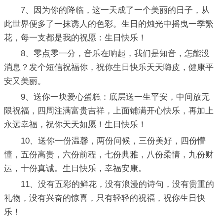
7、因为你的降临，这一天成了一个美丽的日子，从
此世界便多了一抹诱人的色彩。生日的烛光中摇曳一季繁
花，每一支都是我的祝愿：生日快乐！
8、零点零一分，音乐在响起，我们是知音，怎能没
消息？发个短信祝福你，祝你生日快乐天天嗨皮，健康平
安又美丽。
9、送你一块爱心蛋糕：底层送一生平安，中间放无
限祝福，四周注满富贵吉祥，上面铺满开心快乐，再加上
永远幸福，祝你天天如愿！生日快乐！
10、送你一份温馨，两份问候，三份美好，四份懵
懂，五份高贵，六份前程，七份典雅，八份柔情，九份财
运，十份真诚。生日快乐，幸福安康。
11、没有五彩的鲜花，没有浪漫的诗句，没有贵重的
礼物，没有兴奋的惊喜，只有轻轻的祝福，祝你生日快
乐！