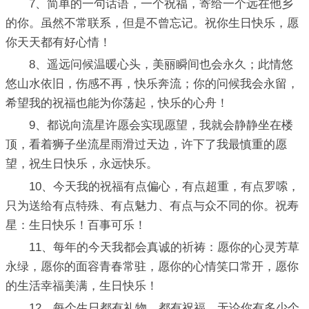
7、简单的一句话语，一个祝福，寄给一个远在他乡
的你。虽然不常联系，但是不曾忘记。祝你生日快乐，愿
你天天都有好心情！
8、遥远问候温暖心头，美丽瞬间也会永久；此情悠
悠山水依旧，伤感不再，快乐奔流；你的问候我会永留，
希望我的祝福也能为你荡起，快乐的心舟！
9、都说向流星许愿会实现愿望，我就会静静坐在楼
顶，看着狮子坐流星雨滑过天边，许下了我最慎重的愿
望，祝生日快乐，永远快乐。
10、今天我的祝福有点偏心，有点超重，有点罗嗦，
只为送给有点特殊、有点魅力、有点与众不同的你。祝寿
星：生日快乐！百事可乐！
11、每年的今天我都会真诚的祈祷：愿你的心灵芳草
永绿，愿你的面容青春常驻，愿你的心情笑口常开，愿你
的生活幸福美满，生日快乐！
12、每个生日都有礼物，都有祝福，无论你有多少个