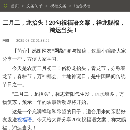
首页
>
文案句子
>
祝福文案
>
结婚祝福
二月二，龙抬头！20句祝福语文案，祥龙赐福，
鸿运当头！
网络
2025-07-23 01:33:52
【简介】感谢网友
“网络”
参与投稿，这里小编给大家
分享一些，方便大家学习。
今天是农历二月初二！俗称龙抬头，青龙节，亦称春
龙节，春耕节，万神都会、土地神诞日，是中国民间传统
节日之一。
“二月二，龙抬头”，标志着阳气生发，雨水增多，万
物复苏，预示一年的农事活动即将开始。
这是一个充满祥瑞和希望的日子，适合用来向亲朋好
友发送
祝福语
。今天给大家分享20句祝福语文案，祥龙赐
福，鸿运当头！