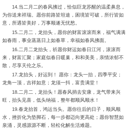
14.当二月二的春风拂过，恰似巨龙苏醒的温柔鼻息，
为你送来祥瑞。愿你前路皆坦途，困境皆可破，所行皆如
意，所遇皆美好，万事顺遂无忧愁。
15.二月二，龙抬头，愿你的财富滚滚而来，福气满满
如春雨，事业蒸蒸日上如春草，幸福如春风拂面。
16.二月二龙抬头，祈愿你财运如春日江河，滚滚而
来，财富汇聚；家庭似春日暖巢，和和美美，亲情浓郁不
散，尽享天伦之乐。
17.龙抬头，好运到！ 愿你：龙头一抬，四季平安；
龙角一顶，吉祥如意；龙须一抖，富贵满堂！
18.二月二，龙抬头！愿春风捎去安康，龙气带来兴
旺，抬头见喜，低头纳福，整年都顺风顺水！
19.春龙抬首，鸿运当头。愿你往后的日子，顺风顺
水，挫折化为垫脚石，每一步都迈向更高处；愿你智慧如
泉涌，灵感源源不断，轻松化解生活难题。