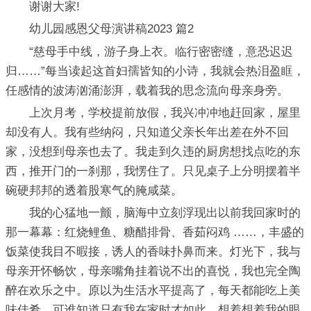
谢谢大家!
幼儿园感恩父母演讲稿2023 篇2
“慈母手中线，游子身上衣。临行密密缝，意恐迟迟
归……”每当读起这首妇孺皆知的小诗，我就会热泪盈眶，
任感情的波涛汹涌澎湃，载着我的思念流向母亲身旁。
上次月考，学校提前放假，我兴冲冲地赶回家，屋里
却没有人。我有些纳闷，只知道父亲长年出差在外不回
家，没想到母亲也去了。我走到久违的厨房想找点吃的东
西，推开门的一刹那，我愣住了。只见桌子上分明摆着半
碗硬邦邦的透着股寒气的腌咸菜。
我的心猛地一颤，脑海中立刻浮现出以前我回家时的
那一幕幕：红烧鲤鱼、糖醋排骨、香茹闷鸡 ……，丰盛的
饭菜使我目不暇接，诱人的香味扑鼻而来。灯光下，我与
母亲开怀畅饮，母亲嘴角挂着说不出的喜悦，我也完全陶
醉在欢乐之中。原以为生活水平提高了，每天都能吃上美
味佳肴，可谁知道只有我在家时才如此。想着想着我的眼