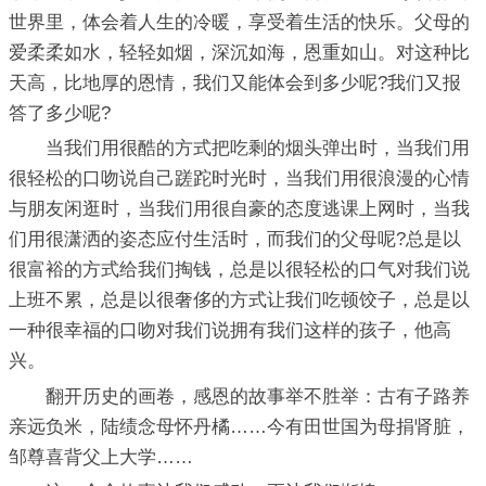
世界里，体会着人生的冷暖，享受着生活的快乐。父母的
爱柔柔如水，轻轻如烟，深沉如海，恩重如山。对这种比
天高，比地厚的恩情，我们又能体会到多少呢?我们又报
答了多少呢?
当我们用很酷的方式把吃剩的烟头弹出时，当我们用
很轻松的口吻说自己蹉跎时光时，当我们用很浪漫的心情
与朋友闲逛时，当我们用很自豪的态度逃课上网时，当我
们用很潇洒的姿态应付生活时，而我们的父母呢?总是以
很富裕的方式给我们掏钱，总是以很轻松的口气对我们说
上班不累，总是以很奢侈的方式让我们吃顿饺子，总是以
一种很幸福的口吻对我们说拥有我们这样的孩子，他高
兴。
翻开历史的画卷，感恩的故事举不胜举：古有子路养
亲远负米，陆绩念母怀丹橘……今有田世国为母捐肾脏，
邹尊喜背父上大学……