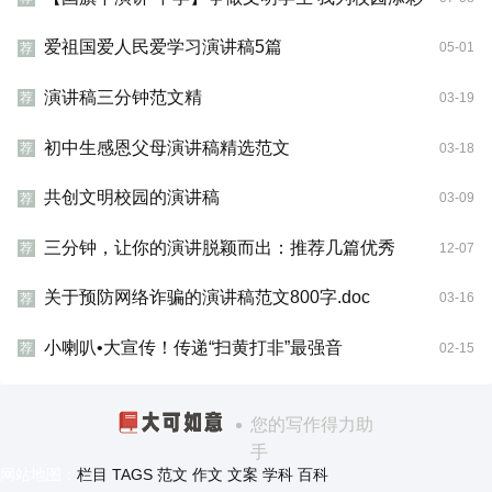
爱祖国爱人民爱学习演讲稿5篇
05-01
荐
演讲稿三分钟范文精
03-19
荐
初中生感恩父母演讲稿精选范文
03-18
荐
共创文明校园的演讲稿
03-09
荐
三分钟，让你的演讲脱颖而出：推荐几篇优秀
12-07
荐
关于预防网络诈骗的演讲稿范文800字.doc
03-16
荐
小喇叭•大宣传！传递“扫黄打非”最强音
02-15
荐
您的写作得力助
手
网站地图：
栏目
TAGS
范文
作文
文案
学科
百科