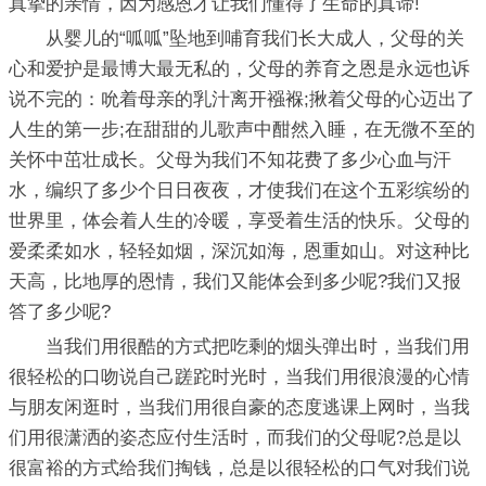
真挚的亲情，因为感恩才让我们懂得了生命的真谛!
从婴儿的“呱呱”坠地到哺育我们长大成人，父母的关
心和爱护是最博大最无私的，父母的养育之恩是永远也诉
说不完的：吮着母亲的乳汁离开襁褓;揪着父母的心迈出了
人生的第一步;在甜甜的儿歌声中酣然入睡，在无微不至的
关怀中茁壮成长。父母为我们不知花费了多少心血与汗
水，编织了多少个日日夜夜，才使我们在这个五彩缤纷的
世界里，体会着人生的冷暖，享受着生活的快乐。父母的
爱柔柔如水，轻轻如烟，深沉如海，恩重如山。对这种比
天高，比地厚的恩情，我们又能体会到多少呢?我们又报
答了多少呢?
当我们用很酷的方式把吃剩的烟头弹出时，当我们用
很轻松的口吻说自己蹉跎时光时，当我们用很浪漫的心情
与朋友闲逛时，当我们用很自豪的态度逃课上网时，当我
们用很潇洒的姿态应付生活时，而我们的父母呢?总是以
很富裕的方式给我们掏钱，总是以很轻松的口气对我们说