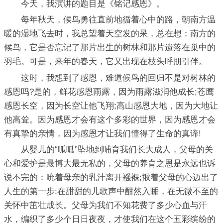
今天，我演讲的题目是《铭记感恩》。
每年秋天，候鸟勇往直前地循着心中的路，朝南方温
暖的湿地飞去时，我总望着天空发的呆，总在想：南方的
候鸟，它是否忘记了那片出生的树林和那片遗落在巢中的
羽毛。可是，来年的春天，它又出现在枝头呼朋引伴。
这时，我想到了感恩，难道候鸟的回归不是对树林的
感恩吗?是的，鲜花感恩雨露，因为雨露滋润他成长;苍鹰
感恩长空，因为长空让他飞翔;高山感恩大地，因为大地让
他高耸。因为感恩才会有这个多彩的世界，因为感恩才会
有真挚的亲情，因为感恩才让我们懂得了生命的真谛!
从婴儿的“呱呱”坠地到哺育我们长大成人，父母的关
心和爱护是最博大最无私的，父母的养育之恩是永远也诉
说不完的：吮着母亲的乳汁离开襁褓;揪着父母的心迈出了
人生的第一步;在甜甜的儿歌声中酣然入睡，在无微不至的
关怀中茁壮成长。父母为我们不知花费了多少心血与汗
水，编织了多少个日日夜夜，才使我们在这个五彩缤纷的