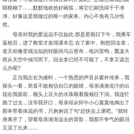
睛模糊了……默默地收拾好碗筷，将它们刷洗得干干净
净。好像这是我做过的唯一的家务。内心不免有几分怅
然。
母亲对我的爱远远不仅如此.那是星期日下午，我乘车
返校后，进了教室才发现课本忘 在了家中。刚想回去拿，
老天却像变戏法似的转眼间乌云密布，电闪雷鸣，瓢泼大
雨从天空中倾泻而下。回去拿已经不可能了，不拿又该怎
么办呢?
正当我左右为难时，一个熟悉的声音从窗外传来，我
探头一看，简直不敢相信自己的眼睛，母亲满身泥泞的出
现在我面前，额头上豆大的水珠顺着脸颊往下淌。我连忙
跑了过去，没等我开口，母亲却从怀中小心翼翼地掏出了
那本带着体温的书，只匆匆说了句“赶快去上课吧。”就转
身离开了，望着母亲渐渐远去的背影，我那不争气的眼泪
又流了出来……