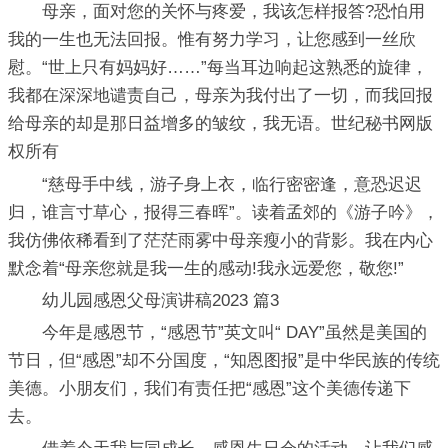
母亲，面对您的关怀与疼爱，我该怎样报答?恐怕用
我的一生也无法回报。惟有努力学习，让您感到一丝欣
慰。“世上只有妈妈好……”每当耳边响起这熟悉的旋律，
我都在深深地谴责自己，母亲为我付出了一切，而我回报
给母亲的却是那日益增多的皱纹，我无语。世纪秘书网版
权所有
“慈母手中线，游子身上衣，临行密密逢，意恐迟迟
归，谁言寸草心，报得三春晖”。读着孟郊的《游子吟》，
我仿佛依稀看到了茫茫雨雾中母亲瘦小的背影。我在内心
默念着“母亲您就是我一生的感动!我永远爱您，敬您!”
幼儿园感恩父母演讲稿2023 篇3
今年是感恩节，“感恩节”英文叫“ DAY”虽然是美国的
节日，但“感恩”却不分国度，“知恩图报”是中华民族的传统
美德。小朋友们，我们有责任把“感恩”这个美德传递下
去。