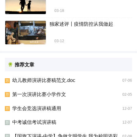
03-18
独家述评丨疫情防控从我做起
03-12
推荐文章
幼儿教师演讲比赛稿范文.doc
07-06
荐
第一次演讲比赛小学作文
02-05
荐
学生会竞选演讲稿通用
12-07
荐
中考诚信考试演讲稿
12-07
荐
【国旗下演讲-中学】争做文明学生 我为校园添彩
07-08
荐