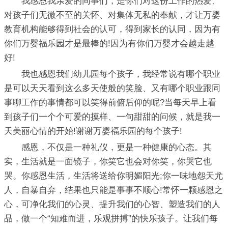
我感恩我亲爱的同事们，是你们对这份工作的热爱、
对孩子们无微不至的关怀、对集体无私的奉献，才让万婴
教育机构能够得到社会的认可，得到家长的认同，因为有
你们万婴福乐园才是最棒的!因为有你们万婴才会越走越
好!
我也感恩我们幼儿园每个孩子，我经常说有哪个职业
是可以天天看到这么多天使般的笑脸、又有哪个职业跟同
事聊工作的事情都可以笑得前俯后仰的呢?当每天早上看
到孩子们一个个可爱的摸样、一句甜甜的问候，就是我一
天美丽心情的开始!谢谢万婴福乐园的每个孩子!
感恩，不仅是一种礼仪，更是一种健康的心态。其
实，生活就是一面镜子，你笑它也会对你笑，你哭它也
哭。你感恩生活，生活将送给你明媚阳光;你一味地怨天尤
人，自暴自弃，结果也只能是事事不顺心!常怀一颗感恩之
心，可净化我们的心灵、提升我们的心智、塑造我们的人
品，做一个“知难而进，乐观拼搏”的快乐孩子。让我们每