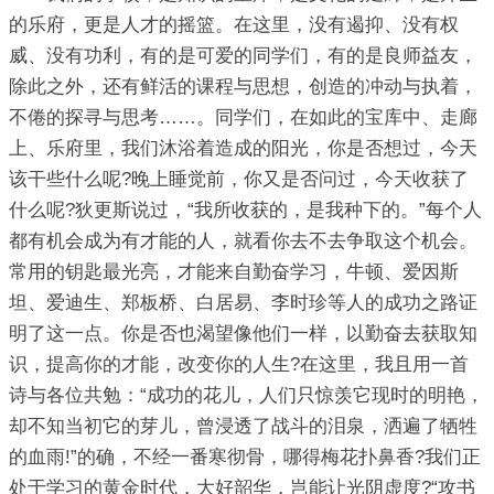
的乐府，更是人才的摇篮。在这里，没有遏抑、没有权
威、没有功利，有的是可爱的同学们，有的是良师益友，
除此之外，还有鲜活的课程与思想，创造的冲动与执着，
不倦的探寻与思考……。同学们，在如此的宝库中、走廊
上、乐府里，我们沐浴着造成的阳光，你是否想过，今天
该干些什么呢?晚上睡觉前，你又是否问过，今天收获了
什么呢?狄更斯说过，“我所收获的，是我种下的。”每个人
都有机会成为有才能的人，就看你去不去争取这个机会。
常用的钥匙最光亮，才能来自勤奋学习，牛顿、爱因斯
坦、爱迪生、郑板桥、白居易、李时珍等人的成功之路证
明了这一点。你是否也渴望像他们一样，以勤奋去获取知
识，提高你的才能，改变你的人生?在这里，我且用一首
诗与各位共勉：“成功的花儿，人们只惊羡它现时的明艳，
却不知当初它的芽儿，曾浸透了战斗的泪泉，洒遍了牺牲
的血雨!”的确，不经一番寒彻骨，哪得梅花扑鼻香?我们正
处于学习的黄金时代，大好韶华，岂能让光阴虚度?“攻书