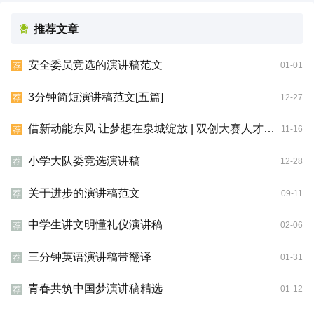
推荐文章
安全委员竞选的演讲稿范文
01-01
荐
3分钟简短演讲稿范文[五篇]
12-27
荐
借新动能东风 让梦想在泉城绽放 | 双创大赛人才专访
11-16
荐
小学大队委竞选演讲稿
12-28
荐
关于进步的演讲稿范文
09-11
荐
中学生讲文明懂礼仪演讲稿
02-06
荐
三分钟英语演讲稿带翻译
01-31
荐
青春共筑中国梦演讲稿精选
01-12
荐