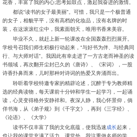
花香，丰富了我的内心;思考如鼓点，激起我奋进的激情。
都说“读书的女子最美丽”。可惜，我只是一个极普通
的女子，相貌平平，没有高档的化妆品，没有名牌的时
装，在这滚滚红尘中，我素面朝天，唯用书香来美容。
毕业不久，就赶上新一轮课改在全国轰轰烈烈展开。
学校号召我们师生积极行动起来，“与好书为伴、与经典同
行、与大师对话”。我因此有幸走进了一方古老而神圣的读
书领域，再次翻开尘封已久的《唐诗》、《宋词》，一股
诗香扑鼻而来，儿时那种对诗词的热爱又奔涌而出。
聆听着学校特邀专家的精辟论述，沉醉于专为教师精
选的经典读物，每天课前十分钟和学生一起学习，一起诵
读，心灵变得格外安静祥和。夜深人静，我心怀景仰，倘
佯书海，从《弟子规》到《千字文》，再到《三字经》、
《论语》、《大学》
读书不仅丰富了我的文化底蕴，使我迅速
成长
起来，
也让我的课堂充满了活力。课堂外，我注重做名师的学