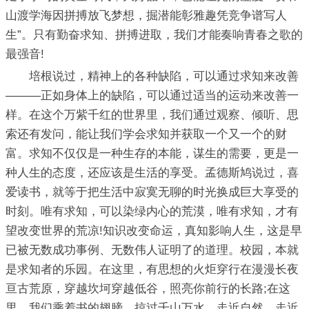
山渡学海因拼搏放飞梦想，掘潜能彰雅趣凭竞争谱写人
生”。只有勤奋求知、拼搏进取，我们才能奏响青春之歌的
最强音!
培根说过，精神上的各种缺陷，可以通过求知来改善
———正如身体上的缺陷，可以通过适当的运动来改善一
样。在这个万紫千红的世界里，我们通过观察、倾听、思
索还有发问，能让我们学会求知并获取一个又一个的财
富。求知不仅仅是一种生存的本能，谋生的需要，更是一
种人生的态度，还应该是生活的享受。孟德斯鸠说过，喜
爱读书，就等于把生活中寂寞无聊的时光换成巨大享受的
时刻。唯有求知，可以染绿内心的荒漠，唯有求知，才有
望改变世界的荒凉!知识改变命运，真知影响人生，这是早
已被无数成功事例、无数伟人证明了的道理。校园，本就
是求知者的乐园。在这里，有思想的火炬穿行在漫漫长夜
亘古荒原，穿越坎坷穿越低谷，照亮你前行的长路;在这
里，我们乘着书的翅膀，掠过千山万水，走近自然，走近