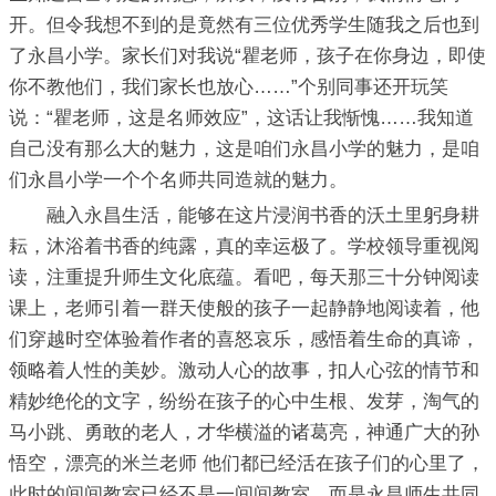
开。但令我想不到的是竟然有三位优秀学生随我之后也到
了永昌小学。家长们对我说“瞿老师，孩子在你身边，即使
你不教他们，我们家长也放心……”个别同事还开玩笑
说：“瞿老师，这是名师效应”，这话让我惭愧……我知道
自己没有那么大的魅力，这是咱们永昌小学的魅力，是咱
们永昌小学一个个名师共同造就的魅力。
融入永昌生活，能够在这片浸润书香的沃土里躬身耕
耘，沐浴着书香的纯露，真的幸运极了。学校领导重视阅
读，注重提升师生文化底蕴。看吧，每天那三十分钟阅读
课上，老师引着一群天使般的孩子一起静静地阅读着，他
们穿越时空体验着作者的喜怒哀乐，感悟着生命的真谛，
领略着人性的美妙。激动人心的故事，扣人心弦的情节和
精妙绝伦的文字，纷纷在孩子的心中生根、发芽，淘气的
马小跳、勇敢的老人，才华横溢的诸葛亮，神通广大的孙
悟空，漂亮的米兰老师 他们都已经活在孩子们的心里了，
此时的间间教室已经不是一间间教室，而是永昌师生共同