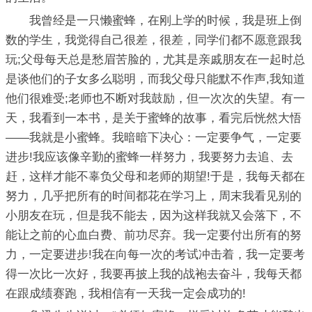
我曾经是一只懒蜜蜂，在刚上学的时候，我是班上倒
数的学生，我觉得自己很差，很差，同学们都不愿意跟我
玩;父母每天总是愁眉苦脸的，尤其是亲戚朋友在一起时总
是谈他们的子女多么聪明，而我父母只能默不作声,我知道
他们很难受;老师也不断对我鼓励，但一次次的失望。有一
天，我看到一本书，是关于蜜蜂的故事，看完后恍然大悟
——我就是小蜜蜂。我暗暗下决心：一定要争气，一定要
进步!我应该像辛勤的蜜蜂一样努力，我要努力去追、去
赶，这样才能不辜负父母和老师的期望!于是，我每天都在
努力，几乎把所有的时间都花在学习上，周末我看见别的
小朋友在玩，但是我不能去，因为这样我就又会落下，不
能让之前的心血白费、前功尽弃。我一定要付出所有的努
力，一定要进步!我在向每一次的考试冲击着，我一定要考
得一次比一次好，我要再披上我的战袍去奋斗，我每天都
在跟成绩赛跑，我相信有一天我一定会成功的!