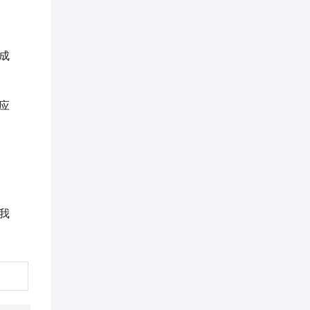
成
应
。
我