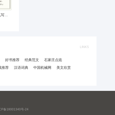
个人房屋出租合同怎么写，标准格式，范本，
LINKS
好书推荐
经典范文
石家庄点痣
戏推荐
汉语词典
中国机械网
美文欣赏
CP备18001340号-24