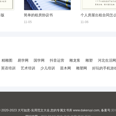
年版
简单的租房协议书
11-05
11-06
精雕图
易学网
国学网
抖音运营
雕龙客
雕塑
河北生活网
英语培训
艺术培训
少儿培训
苗木网
雕塑网
好玩的手机游
 © 2020-2023 大可如意-实用范文大全,您的专属文书库 www.dakeruyi.com, 备案号:
冀I