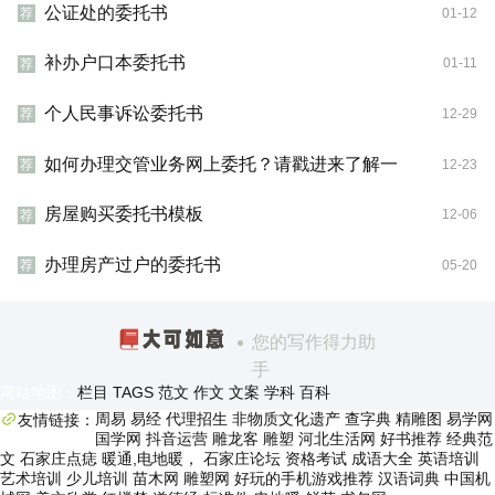
公证处的委托书
01-12
荐
补办户口本委托书
01-11
荐
个人民事诉讼委托书
12-29
荐
如何办理交管业务网上委托？请戳进来了解一
12-23
荐
房屋购买委托书模板
12-06
荐
办理房产过户的委托书
05-20
荐
您的写作得力助
手
网站地图：
栏目
TAGS
范文
作文
文案
学科
百科
周易
易经
代理招生
非物质文化遗产
查字典
精雕图
易学网
友情链接：
国学网
抖音运营
雕龙客
雕塑
河北生活网
好书推荐
经典范
文
石家庄点痣
暖通,电地暖，
石家庄论坛
资格考试
成语大全
英语培训
艺术培训
少儿培训
苗木网
雕塑网
好玩的手机游戏推荐
汉语词典
中国机