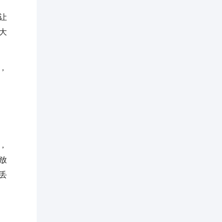
让
大
，
，
放
丢