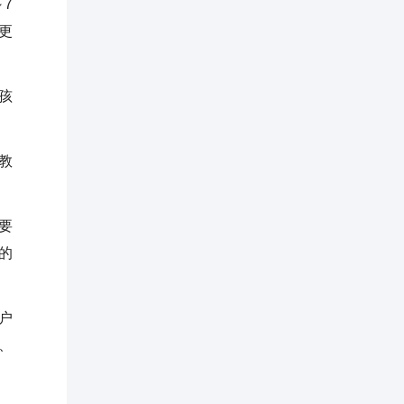
7
更
孩
教
要
的
户
、