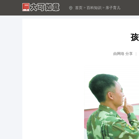
首页
>
百科知识
>
亲子育儿
小学家长“家庭教育讲座”心得体会5篇
小学家长“家庭教育讲座”心得体会5篇
班主任家庭教育工作总结
班主任家庭教育工作总结
孩
浅谈家庭教育对学前儿童的重要性
浅谈家庭教育对学前儿童的重要性
“学校教育”不能等同“家庭教育”,这堂课家长
“学校教育”不能等同“家庭教育”,这堂课家长
由
网络
分享
家庭教育心得体会
家庭教育心得体会
丰富家校互动形式,提高家庭教育实效
丰富家校互动形式,提高家庭教育实效
高级家庭教育指导师证书有用吗？
高级家庭教育指导师证书有用吗？
8本教育孩子的书籍推荐
8本教育孩子的书籍推荐
《家庭教育指导师国家职业标准》通过终审
《家庭教育指导师国家职业标准》通过终审
加强家庭家教家风建设
加强家庭家教家风建设