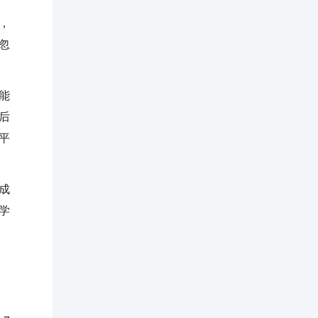
，
忽
能
后
平
成
学