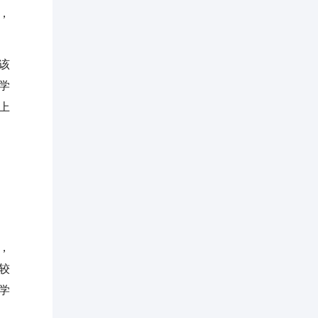
，
该
学
上
，
较
学