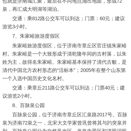
也就是济南城汇聚，最后在不同地点涌出地面，形成72
泉，再汇成大明湖等湖泊。
交通：乘812路公交车可以到达；门票：60元；建议
游览3小时。
7、朱家峪旅游度假区
朱家峪旅游度假区，位于济南市章丘区官庄镇朱家峪
村。朱家峪是一个大致形成于清乾隆年间的古村落，以朱
姓为主，故得名朱家峪。朱家峪基本保持了清代古貌，是
清代中国北方农村形态的“活标本”；2005年在整个山东第
一个入选中国历史文化名村。
交通：乘章丘211路公交车可以到达；门票40元；建
议游览2小时。
8、百脉泉公园
百脉泉公园，位于济南市章丘区汇泉路2017号。百脉
泉为济南72泉之一，北宋大文学家曾巩曾将其与趵突泉并