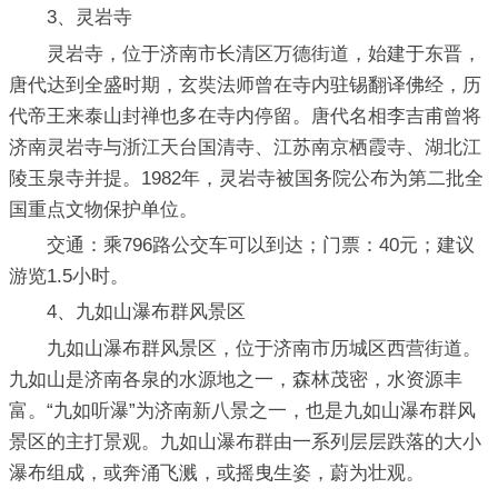
3、灵岩寺
灵岩寺，位于济南市长清区万德街道，始建于东晋，
唐代达到全盛时期，玄奘法师曾在寺内驻锡翻译佛经，历
代帝王来泰山封禅也多在寺内停留。唐代名相李吉甫曾将
济南灵岩寺与浙江天台国清寺、江苏南京栖霞寺、湖北江
陵玉泉寺并提。1982年，灵岩寺被国务院公布为第二批全
国重点文物保护单位。
交通：乘796路公交车可以到达；门票：40元；建议
游览1.5小时。
4、九如山瀑布群风景区
九如山瀑布群风景区，位于济南市历城区西营街道。
九如山是济南各泉的水源地之一，森林茂密，水资源丰
富。“九如听瀑”为济南新八景之一，也是九如山瀑布群风
景区的主打景观。九如山瀑布群由一系列层层跌落的大小
瀑布组成，或奔涌飞溅，或摇曳生姿，蔚为壮观。