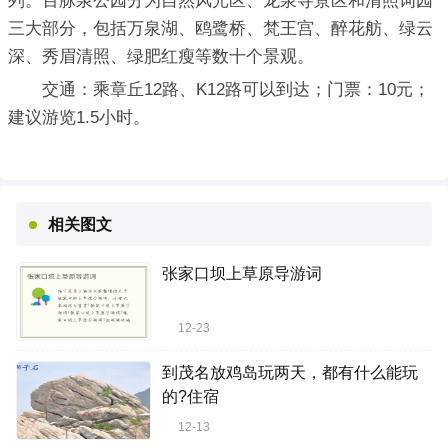
列。百脉泉公园分为自然风光区、龙泉寺景区和清照词园
三大部分，包括万泉湖、鸥鹭桥、梵王宫、醉花舫、绿云
深、秀眉清照、绿肥红瘦等数十个景观。
交通：乘章丘12路、K12路可以到达；门票：10元；
建议游览1.5小时。
相关图文
张家口坝上草原导游词
12-23
到茂名放鸡岛玩两天，都有什么能玩
的?住宿
12-13