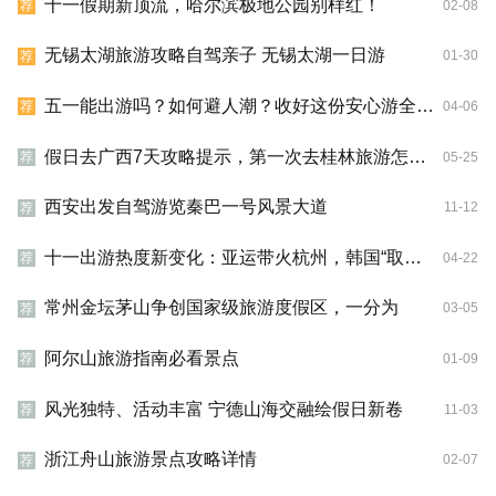
十一假期新顶流，哈尔滨极地公园别样红！
02-08
荐
无锡太湖旅游攻略自驾亲子 无锡太湖一日游
01-30
荐
五一能出游吗？如何避人潮？收好这份安心游全攻略
04-06
荐
假日去广西7天攻略提示，第一次去桂林旅游怎么报名参加
05-25
荐
西安出发自驾游览秦巴一号风景大道
11-12
荐
十一出游热度新变化：亚运带火杭州，韩国“取代”日本
04-22
荐
常州金坛茅山争创国家级旅游度假区，一分为
03-05
荐
阿尔山旅游指南必看景点
01-09
荐
风光独特、活动丰富 宁德山海交融绘假日新卷
11-03
荐
浙江舟山旅游景点攻略详情
02-07
荐