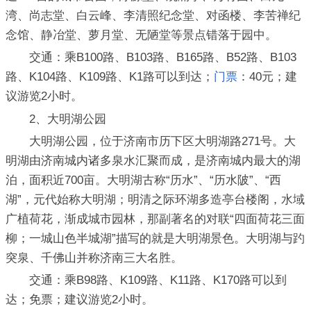
湾、尚志堂、白云峰、李清照纪念堂、对函楼、李苦禅纪
念馆、静冶堂、萝月堂、无陋堂等景点错落于园中。
交通：乘B100路、B103路、B165路、B52路、B103
路、K104路、K109路、K1路可以到达；
门票
：40元；建
议游览2小时。
2、大明湖公园
大明湖公园，位于济南市历下区大明湖路271号。大
明湖由济南城内诸多泉水汇聚而成，是济南城内最大的湖
泊，面积近700亩。大明湖古称“历水”、“历水陂”、“西
湖”，元代始称大明湖；明清之际环湖多造亭台楼阁，水域
广植荷花，渐成城市园林，那副著名的对联“四面荷花三面
柳；一城山色半城湖”描写的就是大明湖景色。大明湖与趵
突泉、千佛山并称济南三大名胜。
交通：乘B98路、K109路、K11路、K170路可以到
达；免票；建议游览2小时。