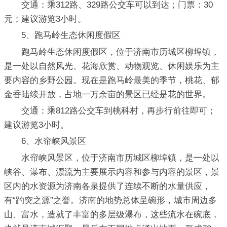
交通：乘312路、329路公交车可以到达；门票：30
元；建议游览3小时。
5、跑马岭生态休闲度假区
跑马岭生态休闲度假区，位于济南市历城区柳埠镇，
是一处以自然风光、花海欣赏、动物观览、休闲娱乐为主
要内容的乡野公园。现在是跑马岭最美的季节，桃花、郁
金香陆续开放，占地一万余亩的景区已经是花的世界。
交通：乘812路公交车到桃科村，再步行前往即可；
建议游览3小时。
6、水帘峡风景区
水帘峡风景区，位于济南市历城区柳埠镇，是一处以
峡谷、瀑布、漂流为主要展示内容和参与内容的景区，景
区内的水资源为济南各泉提供了连续不断的水量供应，
有“趵突之源”之誉。济南的地势总体呈碗形，城市周边多
山、富水，造就了丰富的多层级瀑布，这些流水在碗底，