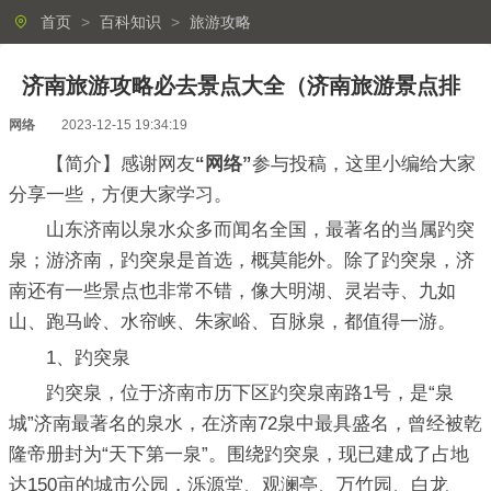
首页
>
百科知识
>
旅游攻略
济南旅游攻略必去景点大全（济南旅游景点排
网络
2023-12-15 19:34:19
【简介】感谢网友
“网络”
参与投稿，这里小编给大家
分享一些，方便大家学习。
山东济南以泉水众多而闻名全国，最著名的当属趵突
泉；游济南，趵突泉是首选，概莫能外。除了趵突泉，济
南还有一些景点也非常不错，像大明湖、灵岩寺、九如
山、跑马岭、水帘峡、朱家峪、百脉泉，都值得一游。
1、趵突泉
趵突泉，位于济南市历下区趵突泉南路1号，是“泉
城”济南最著名的泉水，在济南72泉中最具盛名，曾经被乾
隆帝册封为“天下第一泉”。围绕趵突泉，现已建成了占地
达150亩的城市公园，泺源堂、观澜亭、万竹园、白龙