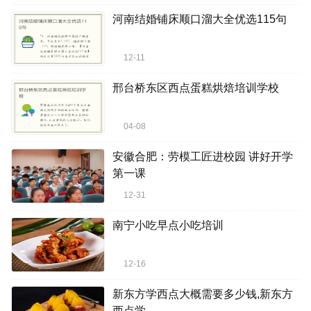
河南结婚铺床顺口溜大全优选115句
12-11
邢台桥东区西点蛋糕烘焙培训学校
04-08
安徽合肥：劳模工匠进校园 讲好开学
第一课
12-31
南宁小吃早点小吃培训
12-16
新东方学西点大概需要多少钱,新东方
西点学